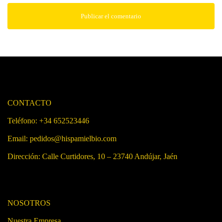
CONTACTO
Teléfono: +34 652523446
Email: pedidos@hispamielbio.com
Dirección:
Calle Curtidores, 10 – 23740 Andújar, Jaén
NOSOTROS
Nuestra Empresa