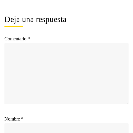
de
2023
Deja una respuesta
Comentario
*
Nombre
*