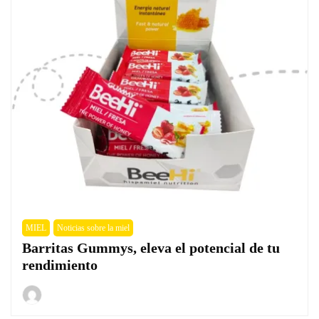
MIEL
Noticias sobre la miel
Barritas Gummys, eleva el potencial de tu
rendimiento
Por
22
Rafael
de
Bellido
junio