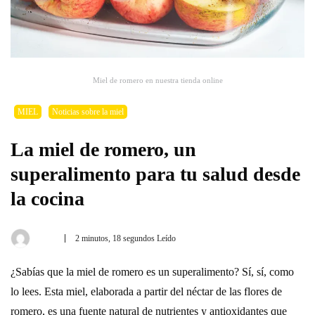
Miel de romero en nuestra tienda online
MIEL
Noticias sobre la miel
La miel de romero, un
superalimento para tu salud desde
la cocina
2 minutos, 18 segundos Leído
Por
2
Rafael
de
Bellido
noviembre
de
¿Sabías que la miel de romero es un superalimento? Sí, sí, como
2023
lo lees. Esta miel, elaborada a partir del néctar de las flores de
romero, es una fuente natural de nutrientes y antioxidantes que