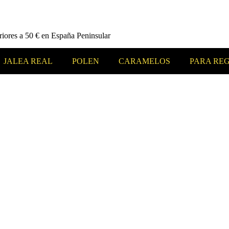
riores a 50 € en España Peninsular
JALEA REAL
POLEN
CARAMELOS
PARA RE